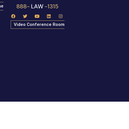
529
888-
-1315
ne
LAW
Video Conference Room