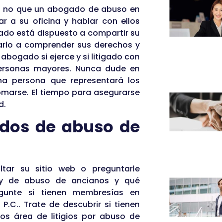
e o no que un abogado de abuso en
r a su oficina y hablar con ellos
ado está dispuesto a compartir su
arlo a comprender sus derechos y
abogado si ejerce y si litigado con
personas mayores. Nunca dude en
na persona que representará los
omarse. El tiempo para asegurarse
d.
ados de abuso de
tar su sitio web o preguntarle
ey de abuso de ancianos y qué
regunte si tienen membresías en
.C.. Trate de descubrir si tienen
os área de litigios por abuso de